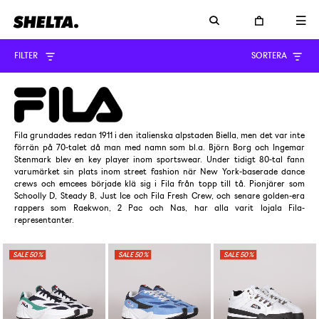
FILTER
SORTERA
Fila grundades redan 1911 i den italienska alpstaden Biella, men det var inte
förrän på 70-talet då man med namn som bl.a. Björn Borg och Ingemar
Stenmark blev en key player inom sportswear. Under tidigt 80-tal fann
varumärket sin plats inom street fashion när New York-baserade dance
crews och emcees började klä sig i Fila från topp till tå. Pionjärer som
Schoolly D, Steady B, Just Ice och Fila Fresh Crew, och senare golden-era
rappers som Raekwon, 2 Pac och Nas, har alla varit lojala Fila-
representanter.
50%
50%
50%