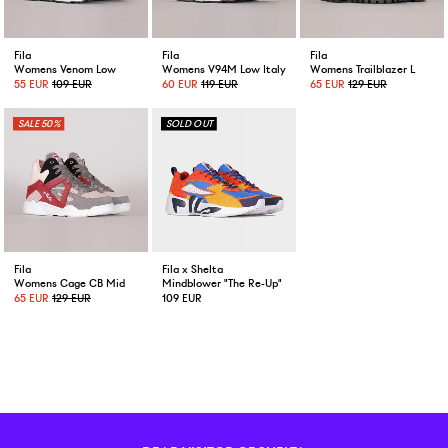
Fila
Fila
Fila
Womens Venom Low
Womens V94M Low Italy Pack
Womens Trailblazer L
55 EUR
109 EUR
60 EUR
119 EUR
65 EUR
129 EUR
50%
Fila
Fila x Shelta
Womens Cage CB Mid
Mindblower "The Re-Up"
65 EUR
129 EUR
109 EUR