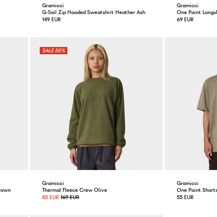
Gramicci
Gramicci
G-Sail Zip Hooded Sweatshirt Heather Ash
One Point Longs
149 EUR
69 EUR
50%
Gramicci
Gramicci
rown
Thermal Fleece Crew Olive
One Point Short
85 EUR
169 EUR
55 EUR