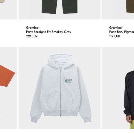
Gramicci
Gramicci
Pant Straight Fit Smokey Grey
Pant Bark Pigme
129 EUR
119 EUR