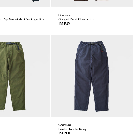
Gramicci
d Zip Sweatshirt Vintage Black
Gadget Pant Chocolate
145 EUR
Gramicci
Pants Double Navy
109 EUR