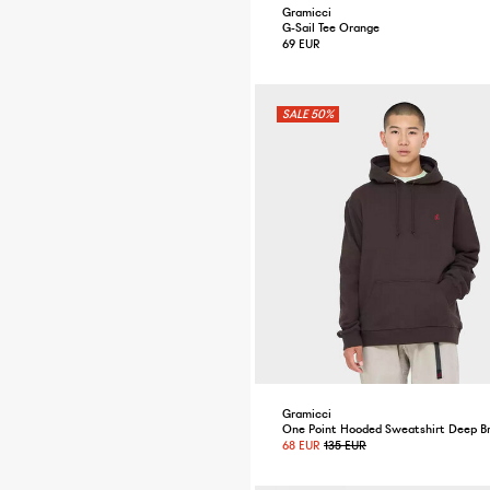
Gramicci
G-Sail Tee Orange
69 EUR
50%
Gramicci
One Point Hooded Sweatshirt Deep B
68 EUR
135 EUR