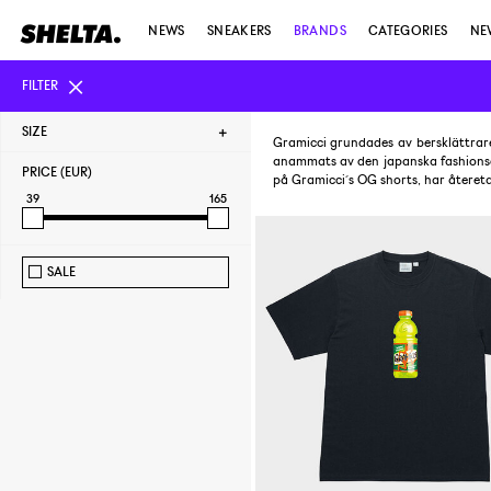
NEWS
SNEAKERS
BRANDS
CATEGORIES
NE
FILTER
SIZE
Gramicci grundades av bersklättrare 
anammats av den japanska fashionsc
PRICE (EUR)
på Gramicci´s OG shorts, har återeta
39
165
SALE