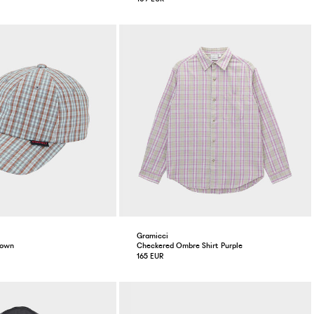
Gramicci
rown
Checkered Ombre Shirt Purple
165 EUR