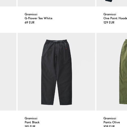
Gramicci
Gramicci
G-Flower Tee White
One Point Hoode
69 EUR
129 EUR
Gramicci
Gramicci
Pant Black
Pants Olive
110 EUR
109 EUR