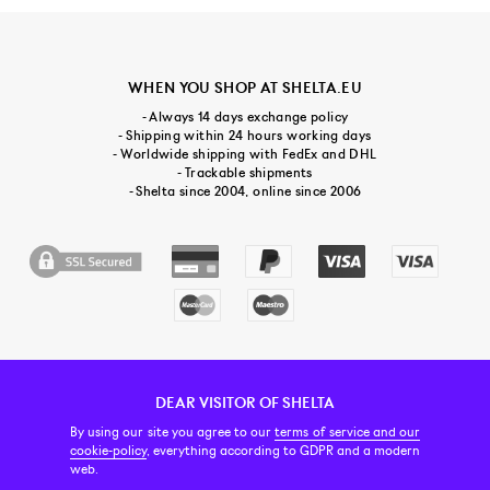
WHEN YOU SHOP AT SHELTA.EU
- Always 14 days exchange policy
- Shipping within 24 hours working days
- Worldwide shipping with FedEx and DHL
- Trackable shipments
- Shelta since 2004, online since 2006
DEAR VISITOR OF SHELTA
CUSTOMER SERVICE
CONTACT & ABOUT US
NEWSLETTER
By using our site you agree to our
terms of service and our
cookie-policy
, everything according to GDPR and a modern
web.