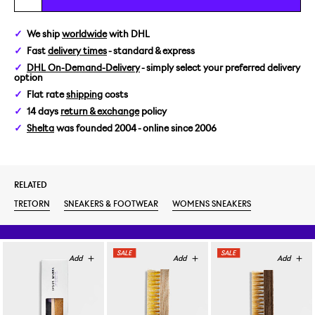
EUR 38
We ship
worldwide
with DHL
Fast
delivery times
- standard & express
EUR 39
DHL On-Demand-Delivery
- simply select your preferred delivery
option
EUR 40
Flat rate
shipping
costs
14 days
return & exchange
policy
EUR 41
Shelta
was founded 2004 - online since 2006
RELATED
TRETORN
SNEAKERS & FOOTWEAR
WOMENS SNEAKERS