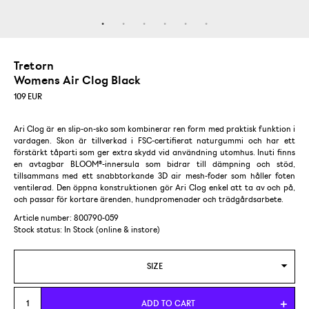
Tretorn
Womens Air Clog Black
109
EUR
Ari Clog är en slip-on-sko som kombinerar ren form med praktisk funktion i
vardagen. Skon är tillverkad i FSC-certifierat naturgummi och har ett
förstärkt tåparti som ger extra skydd vid användning utomhus. Inuti finns
en avtagbar BLOOM®-innersula som bidrar till dämpning och stöd,
tillsammans med ett snabbtorkande 3D air mesh-foder som håller foten
ventilerad. Den öppna konstruktionen gör Ari Clog enkel att ta av och på,
och passar för kortare ärenden, hundpromenader och trädgårdsarbete.
Article number: 800790-059
Stock status:
In Stock (online & instore)
SIZE
EUR 37
ADD TO CART